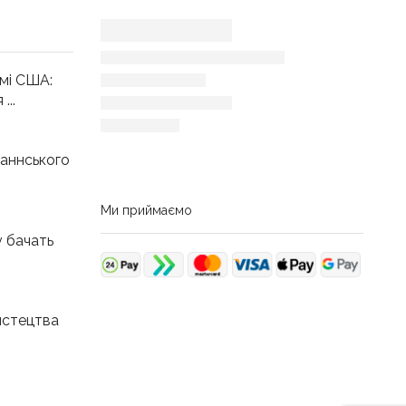
мі США:
...
аннського
Ми приймаємо
у бачать
истецтва