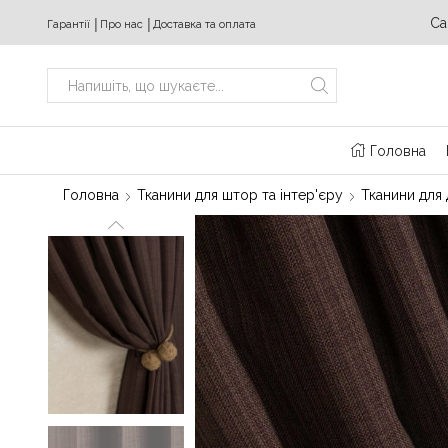
ідних з 10:00 до 20:00
+380 (63) 469 22 17
Ca
Гарантії
│
Про нас
│
Доставка та оплата
Search
input
Головна
Головна
Тканини для штор та інтер'єру
Тканини для