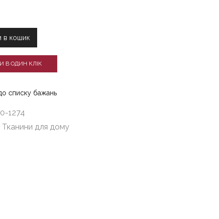
,
 в кошик
И В ОДИН КЛІК
до списку бажань
0-1274
:
Тканини для дому