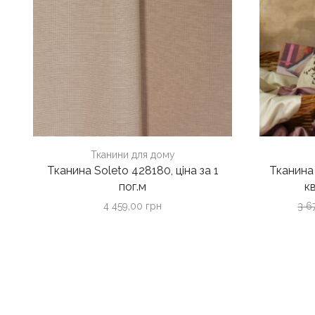
Тканини для дому
Тканина Soleto 428180, ціна за 1
Тканина
пог.м
кв
4 459,00
грн
3 6