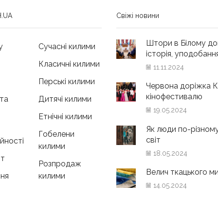
.UA
Свіжі новини
Штори в Білому до
у
Сучасні килими
історія, уподобання 
Класичні килими
11.11.2024
Перські килими
Червона доріжка К
кінофестивалю
та
Дитячі килими
19.05.2024
Етнічні килими
Як люди по-різном
Гобелени
світ
ійності
килими
18.05.2024
нт
Розпродаж
Велич ткацького м
ня
килими
14.05.2024