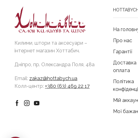
HOTTABYCH
На головн
Про нас
Килими, штори та аксесуари –
інтернет магазин Хоттабич.
Гарантії
Доставка 
Дніпро, пр. Олександра Поля, 48а
оплата
Email:
zakaz@hottabych.ua
Політика
Колл-центр:
+380 (63) 469 22 17
конфіденц
Мій аккау
Facebook
Instagram
Youtube
Мої бажан