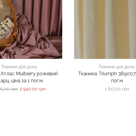
Тканини для дому
Тканини для дому
 Атлас Mulberry рожевий
Тканина Triumph 389007, 
арц, ціна за 1 пог.м
пог.м
Оригінальна
Поточна
75,00
грн
2 940,00
грн
1 617,00
грн
ціна:
ціна:
3
2
675,00 грн.
940,00 грн.