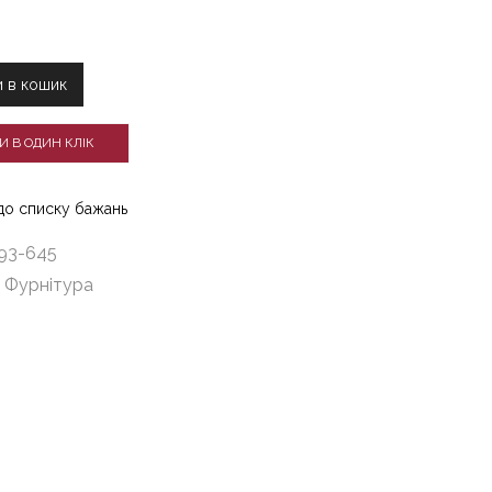
queline,
 в кошик
И В ОДИН КЛІК
до списку бажань
93-645
:
Фурнітура