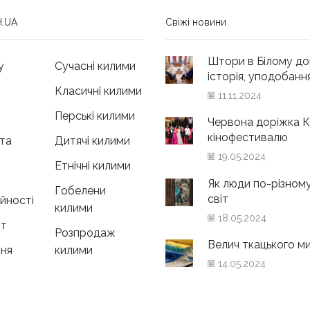
.UA
Свіжі новини
Штори в Білому до
у
Сучасні килими
історія, уподобання 
Класичні килими
11.11.2024
Перські килими
Червона доріжка К
кінофестивалю
та
Дитячі килими
19.05.2024
Етнічні килими
Як люди по-різном
Гобелени
світ
ійності
килими
18.05.2024
нт
Розпродаж
Велич ткацького м
ня
килими
14.05.2024