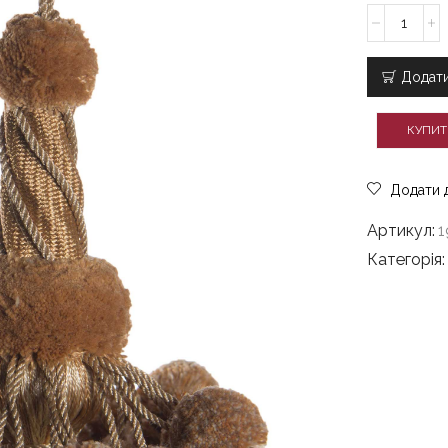
Кутас
MONACO/Jac
золотистий
кількість
Додати
КУПИТ
Додати 
Артикул:
1
Категорія