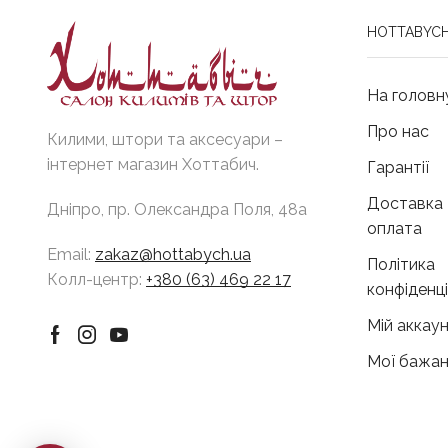
HOTTABYCH
На головн
Про нас
Килими, штори та аксесуари –
інтернет магазин Хоттабич.
Гарантії
Доставка 
Дніпро, пр. Олександра Поля, 48а
оплата
Email:
zakaz@hottabych.ua
Політика
Колл-центр:
+380 (63) 469 22 17
конфіденц
Мій аккау
Facebook
Instagram
Youtube
Мої бажан