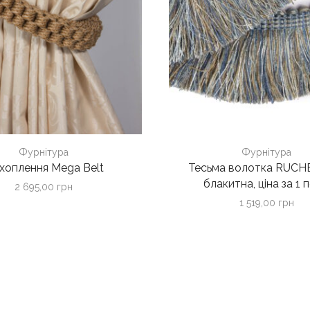
Фурнітура
Фурнітура
дхоплення Mega Belt
Тесьма волотка RUCHE
блакитна, ціна за 1 п
2 695,00
грн
1 519,00
грн