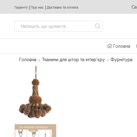
ідних з 10:00 до 20:00
+380 (63) 469 22 17
Ca
Гарантії
│
Про нас
│
Доставка та оплата
Search
input
Головна
Головна
Тканини для штор та інтер'єру
Фурнітура