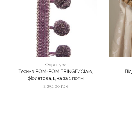
Фурнітура
Тесьма POM-POM FRINGE/Clare,
Пі
фіолетова, ціна за 1 пог.м
2 254,00
грн