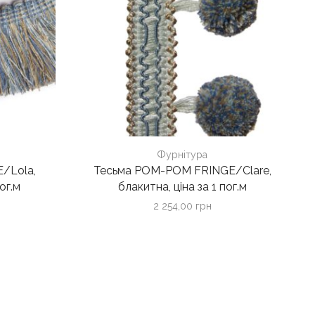
Фурнітура
/Lola,
Тесьма POM-POM FRINGE/Clare,
ог.м
блакитна, ціна за 1 пог.м
2 254,00
грн