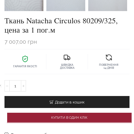
Ткань Natacha Circulos 80209/325,
цена за 1 пог.м
7 007,00
грн
ШВИДКА
ПОВЕРНЕННЯ
ГАРАНТІЯ ЯКОСТІ
ДОСТАВКА
14 ДНІВ
Ткань
Natacha
Circulos
80209/325,
Додати в кошик
цена
за
1
КУПИТИ В ОДИН КЛІК
пог.м
кількість