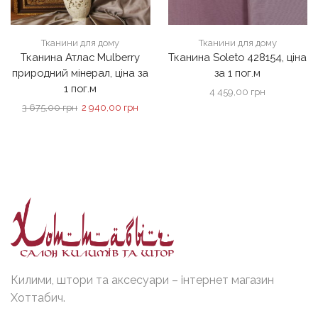
Тканини для дому
Тканини для дому
Тканина Атлас Mulberry
Тканина Soleto 428154, ціна
природний мінерал, ціна за
за 1 пог.м
1 пог.м
4 459,00
грн
Оригінальна
Поточна
3 675,00
грн
2 940,00
грн
ціна:
ціна:
3
2
675,00 грн.
940,00 грн.
Килими, штори та аксесуари – інтернет магазин
Хоттабич.