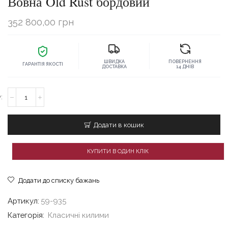
Вовна Old Rust бордовий
352 800,00
грн
ШВИДКА
ПОВЕРНЕННЯ
ГАРАНТІЯ ЯКОСТІ
ДОСТАВКА
14 ДНІВ
Класичний
килим
200x300
бордовий
Додати в кошик
Вовна
Old
Rust
КУПИТИ В ОДИН КЛІК
бордовий
кількість
Додати до списку бажань
Артикул:
59-935
Категорія:
Класичні килими