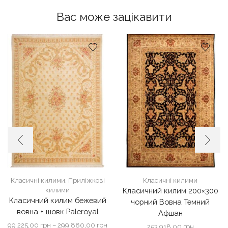
Вас може зацікавити
Класичні килими
,
Приліжкові
Класичні килими
килими
Класичний килим 200×300
Класичний килим бежевий
чорний Вовна Темний
вовна + шовк Paleroyal
Афшан
Діапазон
99 225,00
грн
–
299 880,00
грн
253 918,00
грн