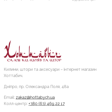
цін:
від
99
225,00 грн
до
299
880,00 грн
Килими, штори та аксесуари – інтернет магазин
Хоттабич.
Дніпро, пр. Олександра Поля, 48а
Email:
zakaz@hottabych.ua
Колл-центр:
+380 (63) 469 22 17