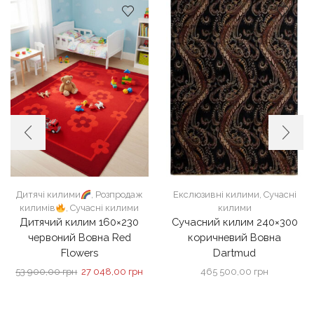
Дитячі килими
,
Розпродаж
Екслюзивні килими
,
Сучасні
килимів
,
Сучасні килими
килими
Дитячий килим 160×230
Сучасний килим 240×300
червоний Вовна Red
коричневий Вовна
Flowers
Dartmud
Оригінальна
Поточна
53 900,00
грн
27 048,00
грн
465 500,00
грн
ціна:
ціна:
53
27
900,00 грн.
048,00 грн.