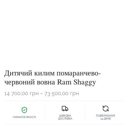
Дитячий килим помаранчево-
червоний вовна Ram Shaggy
Діапазон
14 700,00
грн
–
73 500,00
грн
цін:
від
ШВИДКА
ПОВЕРНЕННЯ
14
ГАРАНТІЯ ЯКОСТІ
ДОСТАВКА
14 ДНІВ
700,00 грн