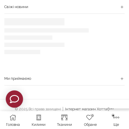
Свіжі новини
Ми приймаємо
© 2025 Всі права захищені │
Iнтернет магазин Хоттабич
.
0
Розроблено з
WebstudioSCS
.
Головна
Килими
Тканини
Обране
Ще