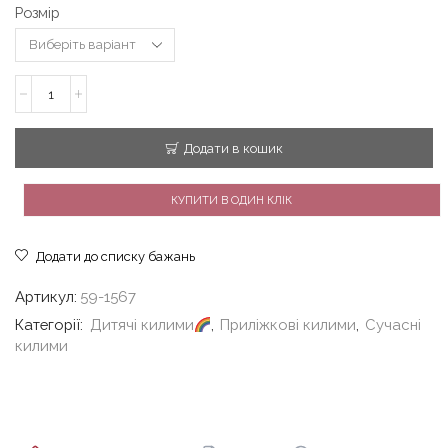
Розмір
до
73
500,00 грн
Дитячий
килим
помаранчево-
червоний
Додати в кошик
вовна
Ram
Shaggy
КУПИТИ В ОДИН КЛІК
кількість
Додати до списку бажань
Артикул:
59-1567
Категорії:
Дитячі килими
,
Приліжкові килими
,
Сучасні
килими