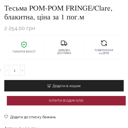
Тесьма POM-POM FRINGE/Clare,
блакитна, ціна за 1 пог.м
2 254,00
грн
ШВИДКА
ПОВЕРНЕННЯ
ГАРАНТІЯ ЯКОСТІ
ДОСТАВКА
14 ДНІВ
Тесьма
POM-
POM
FRINGE/Clare,
Додати в кошик
блакитна,
ціна
за
КУПИТИ В ОДИН КЛІК
1
пог.м
кількість
Додати до списку бажань