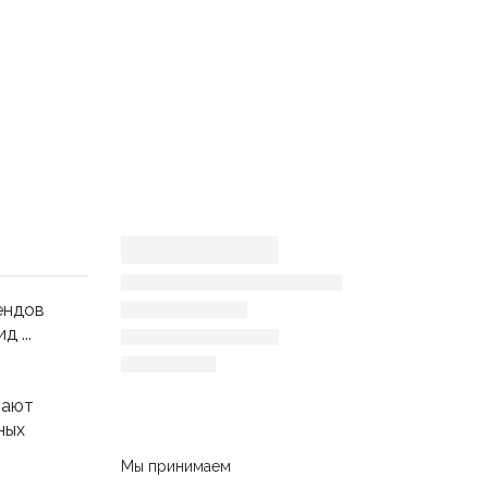
ендов
 ...
вают
ных
Мы принимаем