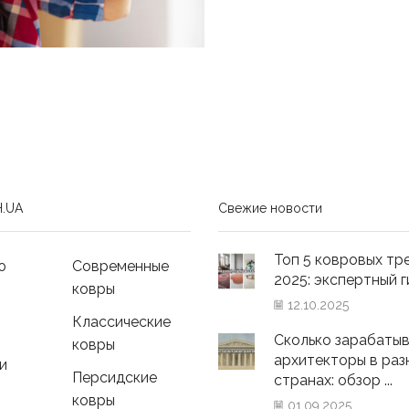
.UA
Свежие новости
Топ 5 ковровых тр
ю
Современные
2025: экспертный гид
ковры
12.10.2025
Классические
Сколько зарабаты
ковры
архитекторы в раз
и
Персидские
странах: обзор ...
ковры
01.09.2025