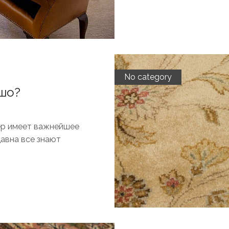
No category
шо?
ер имеет важнейшее
давна все знают