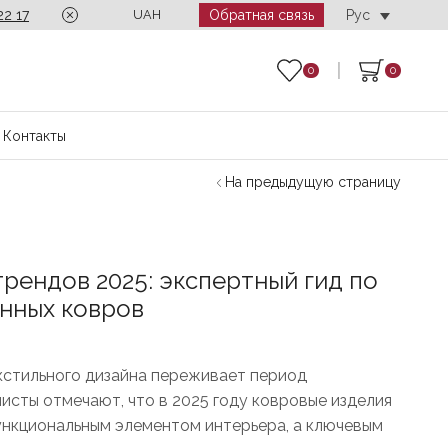
Обратная связь
22 17
Call-center работает без выходных с 10:00 до
UAH
Рус
0
0
Контакты
На предыдущую страницу
трендов 2025: экспертный гид по
нных ковров
кстильного дизайна переживает период
исты отмечают, что в 2025 году ковровые изделия
ункциональным элементом интерьера, а ключевым