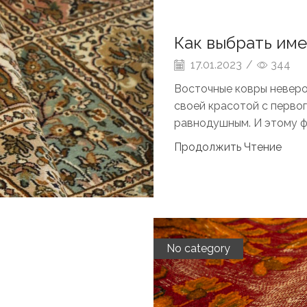
Как выбрать им
17.01.2023
/
344
Восточные ковры неверо
своей красотой с первог
равнодушным. И этому фа
Продолжить Чтение
No category