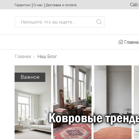
ходных с 10:00 до 20:00
+380 (63) 469 22 17
Call
Гарантии
│
О нас
│
Доставка и оплата
Search
input
Главна
Главная
Наш Блог
Важное