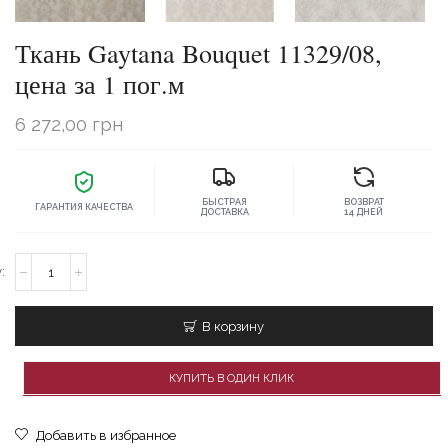
Ткань Gaytana Bouquet 11329/08,
цена за 1 пог.м
6 272,00
грн
БЫСТРАЯ
ВОЗВРАТ
ГАРАНТИЯ КАЧЕСТВА
ДОСТАВКА
14 ДНЕЙ
Количество
товара
Ткань
Gaytana
В корзину
Bouquet
11329/08,
цена
КУПИТЬ В ОДИН КЛИК
за
1
пог.м
Добавить в избранное