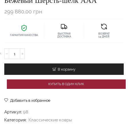
Бежевый Шерсть-шелк ААА
299 880,00
грн
БЫСТРАЯ
ВОЗВРАТ
ГАРАНТИЯ КАЧЕСТВА
ДОСТАВКА
14 ДНЕЙ
Количество
товара
Классический
ковёр
В корзину
170x240
Бежевый
Шерсть-
КУПИТЬ В ОДИН КЛИК
шелк
ААА
Добавить в избранное
Артикул:
98
Категория:
Классические ковры