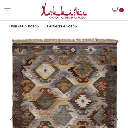
0
Главная
Ковры
Этнические ковры