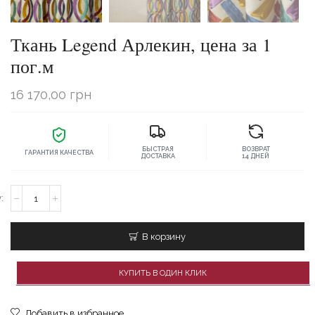
Ткань Legend Арлекин, цена за 1
пог.м
16 170,00
грн
БЫСТРАЯ
ВОЗВРАТ
ГАРАНТИЯ КАЧЕСТВА
ДОСТАВКА
14 ДНЕЙ
Количество
товара
Ткань
Legend
В корзину
Арлекин,
цена
за
КУПИТЬ В ОДИН КЛИК
1
пог.м
Добавить в избранное