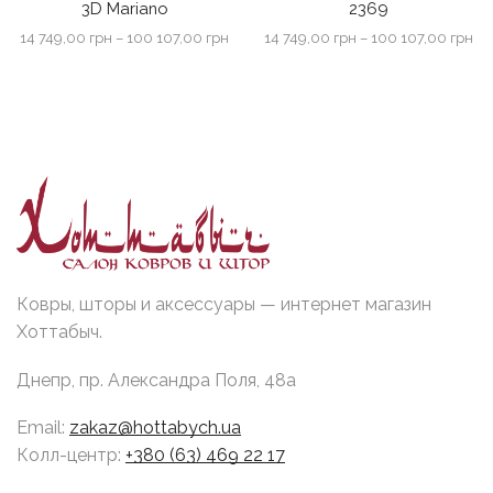
3D Mariano
2369
Диапазон
Ди
14 749,00
грн
–
100 107,00
грн
14 749,00
грн
–
100 107,00
грн
цен:
цен
14
14
749,00 грн
74
–
–
100
10
107,00 грн
10
Ковры, шторы и аксессуары — интернет магазин
Хоттабыч.
Днепр, пр. Александра Поля, 48а
Email:
zakaz@hottabych.ua
Колл-центр:
+380 (63) 469 22 17