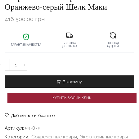
Оранжево-серый Шелк Маки
416 500,00
грн
БЫСТРАЯ
ВОЗВРАТ
ГАРАНТИЯ КАЧЕСТВА
ДОСТАВКА
14 ДНЕЙ
Количество
товара
Современный
ковёр
В корзину
200x300
Оранжево-
серый
КУПИТЬ В ОДИН КЛИК
Шелк
Маки
Добавить в избранное
Артикул:
59-879
Категории:
Современные ковры
,
Эксклюзивные ковры