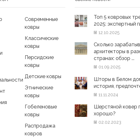
Топ 5 ковровых тр
ю
Современные
2025: экспертный гид
ковры
12.10.2025
Классические
Сколько зарабаты
ковры
архитекторы в раз
и
Персидские
странах: обзор ...
ковры
01.09.2025
Детские ковры
Шторы в Белом до
иальности
история, предпочтен
Этнические
нт
11.11.2024
ковры
ния
Гобеленовые
Шерстяной ковер 
хорошо?
ковры
02.02.2023
Распродажа
ковров