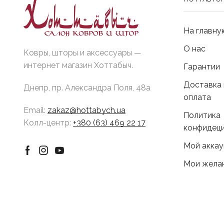
На главну
О нас
Ковры, шторы и аксессуары —
интернет магазин Хоттабыч.
Гарантии
Доставка 
Днепр, пр. Александра Поля, 48а
оплата
Email:
zakaz@hottabych.ua
Политика
Колл-центр:
+380 (63) 469 22 17
конфидец
Мой аккау
Facebook
Instagram
Youtube
Мои жела