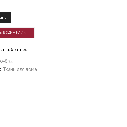
ину
Ь В ОДИН КЛИК
ь в избранное
0-834
:
Ткани для дома