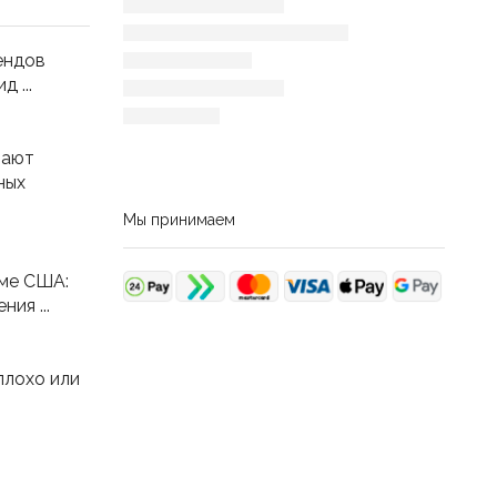
ендов
 ...
вают
ных
Мы принимаем
ме США:
ия ...
плохо или