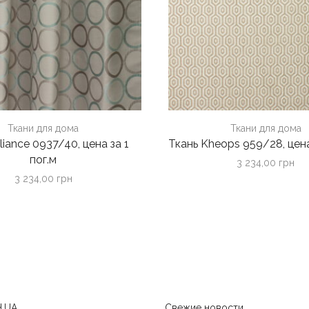
Ткани для дома
Ткани для дома
liance 0937/40, цена за 1
Ткань Kheops 959/28, цена
пог.м
3 234,00
грн
3 234,00
грн
.UA
Свежие новости