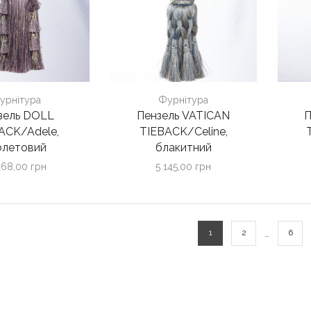
урнітура
Фурнітура
зель DOLL
Пензель VATICAN
П
ACK/Adele,
TIEBACK/Celine,
олетовий
блакитний
468,00
грн
5 145,00
грн
…
1
2
6