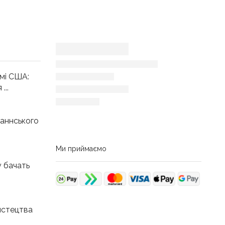
мі США:
...
аннського
Ми приймаємо
у бачать
истецтва