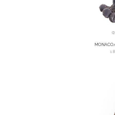
Ф
MONACO/Ja
1 