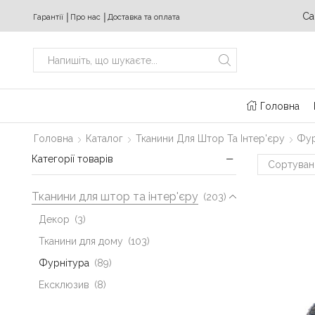
ідних з 10:00 до 20:00
+380 (63) 469 22 17
Ca
Гарантії
│
Про нас
│
Доставка та оплата
Search
input
Головна
Головна
Каталог
Тканини Для Штор Та Інтер'єру
Фур
Категорії товарів
Тканини для штор та інтер'єру
(203)
Декор
(3)
Тканини для дому
(103)
Фурнітура
(89)
Ексклюзив
(8)