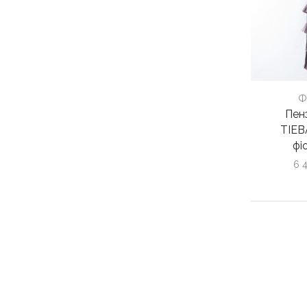
Ф
Пен
TIEB
фі
6 