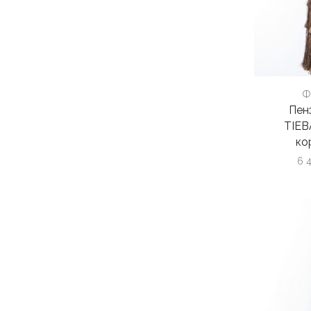
Ф
Пен
TIEB
ко
6 