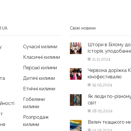
.UA
Свіжі новини
Штори в Білому до
у
Сучасні килими
історія, уподобання 
Класичні килими
11.11.2024
Перські килими
Червона доріжка К
кінофестивалю
та
Дитячі килими
19.05.2024
Етнічні килими
Як люди по-різном
Гобелени
світ
ійності
килими
18.05.2024
нт
Розпродаж
Велич ткацького м
ня
килими
14.05.2024