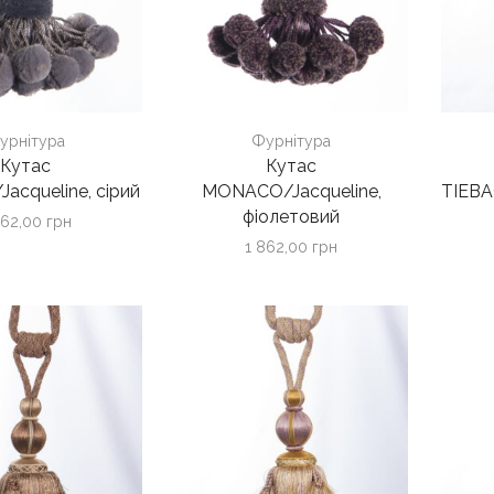
урнітура
Фурнітура
Кутас
Кутас
cqueline, сірий
MONACO/Jacqueline,
TIEBA
фіолетовий
862,00
грн
1 862,00
грн