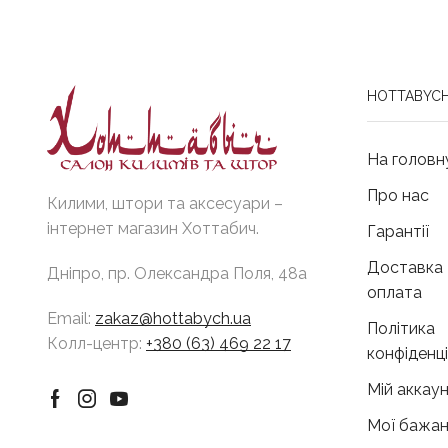
HOTTABYCH
На головн
Про нас
Килими, штори та аксесуари –
інтернет магазин Хоттабич.
Гарантії
Доставка 
Дніпро, пр. Олександра Поля, 48а
оплата
Email:
zakaz@hottabych.ua
Політика
Колл-центр:
+380 (63) 469 22 17
конфіденц
Мій аккау
Facebook
Instagram
Youtube
Мої бажан