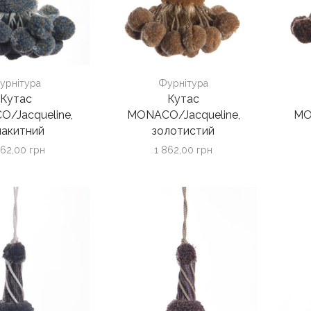
урнітура
Фурнітура
Кутас
Кутас
/Jacqueline,
MONACO/Jacqueline,
MO
лакитний
золотистий
862,00
грн
1 862,00
грн