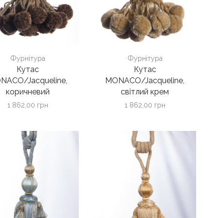
Фурнітура
Фурнітура
Кутас
Кутас
NACO/Jacqueline,
MONACO/Jacqueline,
коричневий
світлий крем
1 862,00
грн
1 862,00
грн