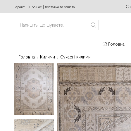
ідних з 10:00 до 20:00
+380 (63) 469 22 17
Ca
Гарантії
│
Про нас
│
Доставка та оплата
Search
input
Головна
Головна
Килими
Сучасні килими