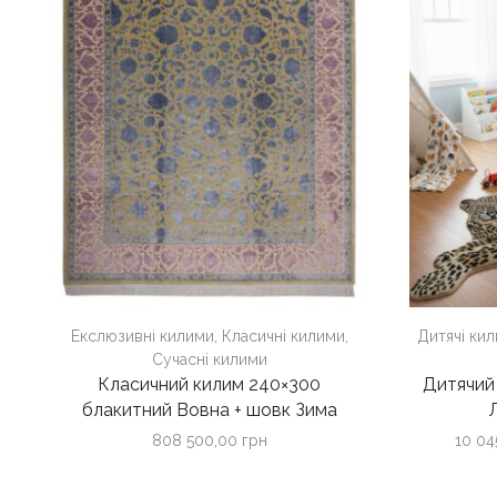
Екслюзивні килими
,
Класичні килими
,
Дитячі ки
Сучасні килими
Класичний килим 240×300
Дитячий
блакитний Вовна + шовк Зима
808 500,00
грн
10 0