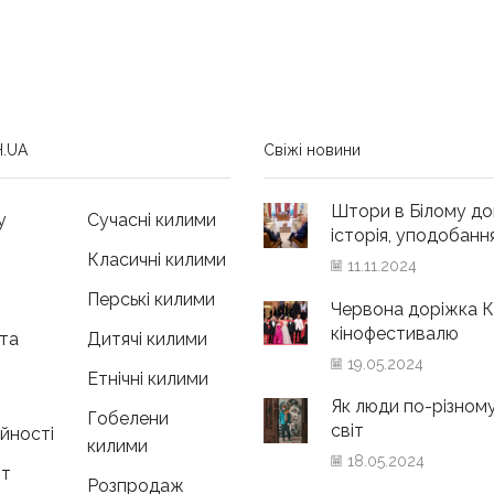
10
045,00 грн
до
20
580,00 грн
.UA
Свіжі новини
Штори в Білому до
у
Сучасні килими
історія, уподобання 
Класичні килими
11.11.2024
Перські килими
Червона доріжка К
кінофестивалю
та
Дитячі килими
19.05.2024
Етнічні килими
Як люди по-різном
Гобелени
світ
ійності
килими
18.05.2024
нт
Розпродаж