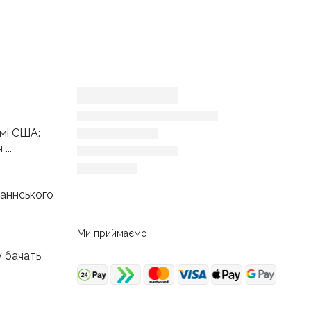
мі США:
...
аннського
Ми приймаємо
у бачать