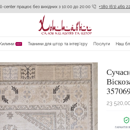
ll-center працює без вихідних з 10:00 до 20:00
+380 (63) 469 22
Килими
Тканини для штор та інтер’єру
Послуги
Наш бл
HOT
Сучас
Віскоз
35706
23 520,0
ГАРАНТІЯ 