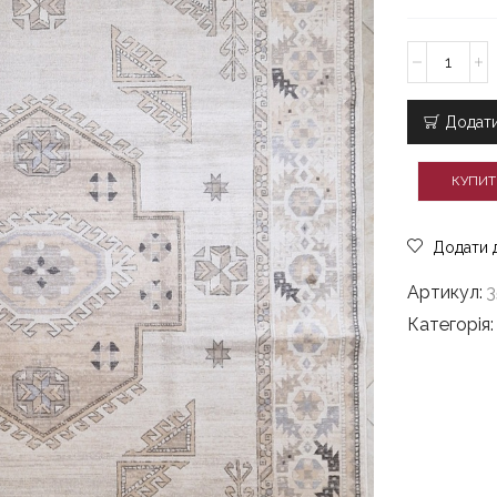
Сучасний
килим
200x300
бежевий
Додати
Віскоза
Hauteur
КУПИТ
New
357069/260
кількість
Додати 
Артикул:
3
Категорія