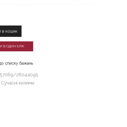
 в кошик
И В ОДИН КЛІК
44095
до списку бажань
57069/26044095
:
Сучасні килими