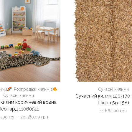
лими
,
Розпродаж килимів
,
Сучасні килими
Сучасні килими
Сучасний килим 120×170
 килим коричневий вовна
Шкіра 59-1581
Леопард 11060511
11 662,00
грн
Діапазон
45,00
грн
–
20 580,00
грн
цін:
від