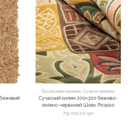
Екслюзивні килими
,
Сучасні килими
 бежевий
Сучасний килим 200×300 бежево-
зелено-червоний Шовк Picasso
735 000,00
грн