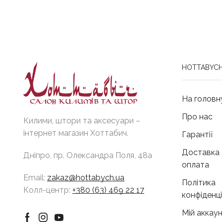
HOTTABYCH
На головн
Про нас
Килими, штори та аксесуари –
інтернет магазин Хоттабич.
Гарантії
Доставка 
Дніпро, пр. Олександра Поля, 48а
оплата
Email:
zakaz@hottabych.ua
Політика
Колл-центр:
+380 (63) 469 22 17
конфіденц
Мій аккау