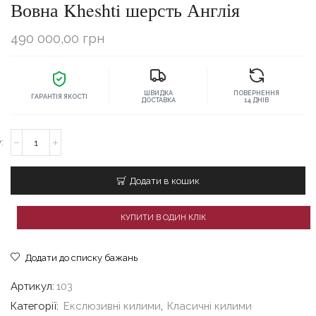
Вовна Kheshti шерсть Англія
490 000,00
грн
ШВИДКА
ПОВЕРНЕННЯ
ГАРАНТІЯ ЯКОСТІ
ДОСТАВКА
14 ДНІВ
Класичний
килим
240x300
бордовий
Додати в кошик
Вовна
Kheshti
шерсть
КУПИТИ В ОДИН КЛІК
Англія
кількість
Додати до списку бажань
Артикул:
103
Категорії:
Екслюзивні килими
,
Класичні килими