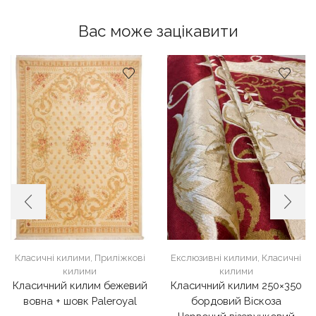
Вас може зацікавити
Класичні килими
,
Приліжкові
Екслюзивні килими
,
Класичні
килими
килими
Класичний килим бежевий
Класичний килим 250×350
вовна + шовк Paleroyal
бордовий Віскоза