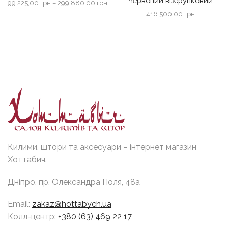
Червоний візерунковий
Діапазон
99 225,00
грн
–
299 880,00
грн
цін:
416 500,00
грн
від
99
225,00 грн
до
299
880,00 грн
Килими, штори та аксесуари – інтернет магазин
Хоттабич.
Дніпро, пр. Олександра Поля, 48а
Email:
zakaz@hottabych.ua
Колл-центр:
+380 (63) 469 22 17