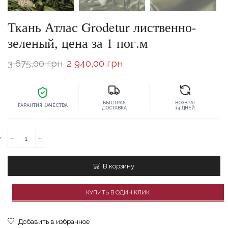
Ткань Атлас Grodetur лиственно-
зеленый, цена за 1 пог.м
Первоначальная
Текущая
3 675,00
грн
2 940,00
грн
цена
цена:
составляла
2
БЫСТРАЯ
ВОЗВРАТ
3
940,00 грн.
ГАРАНТИЯ КАЧЕСТВА
ДОСТАВКА
14 ДНЕЙ
675,00 грн.
Количество
товара
Ткань
Атлас
В корзину
Grodetur
лиственно-
зеленый,
КУПИТЬ В ОДИН КЛИК
цена
за
1
Добавить в избранное
пог.м